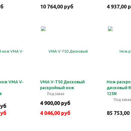
уб
10 764,00 руб
4 937,00 
нож VMA V-
VMA V-T50 Дисковый
Нож раскр
раскройный нож
дисковый R
е
125N
Под заказ
Под заказ
4 900,00 руб
руб
руб
4 046,00 руб
85 753,00