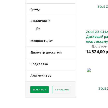
Бренд
В наличии
?
Да
ZOJE ZJ-CJ1
Дисковый р
Мощность, Вт
нож с аккум
Достаточн
14 324,00 
Диаметр диска, мм
Подсветка
Аккумулятор
ПОКАЗАТЬ
СБРОСИТЬ