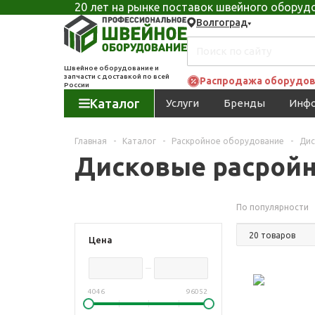
20 лет на рынке поставок швейного обору
Волгоград
Швейное оборудование и
запчасти с доставкой по всей
Распродажа оборудов
России
Каталог
Услуги
Бренды
Инф
Главная
-
Каталог
-
Раскройное оборудование
-
Дис
Дисковые расрой
По популярности
Цена
4046
96052