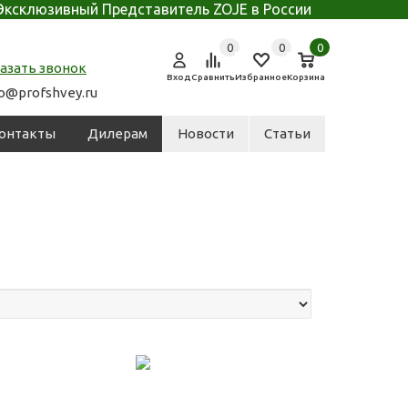
Эксклюзивный Представитель ZOJE в России
0
0
0
азать звонок
Вход
Сравнить
Избранное
Корзина
fo@profshvey.ru
онтакты
Дилерам
Новости
Статьи