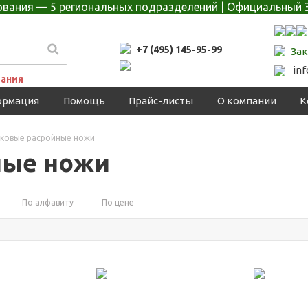
дования — 5 региональных подразделений | Официальный 
+7 (495) 145-95-99
Зак
in
ания
ормация
Помощь
Прайс-листы
О компании
К
ковые расройные ножи
ные ножи
По алфавиту
По цене