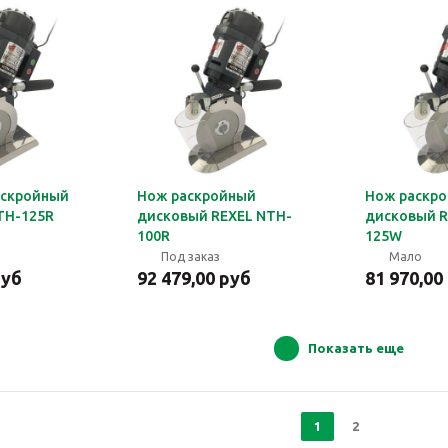
аскройный
Нож раскройный
Нож раскр
TH-125R
дисковый REXEL NTH-
дисковый R
100R
125W
Под заказ
Мало
руб
92 479,00 руб
81 970,00
Показать еще
1
2